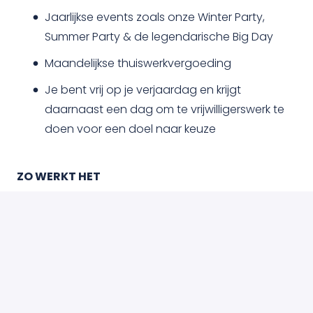
Jaarlijkse events zoals onze Winter Party,
Summer Party & de legendarische Big Day
Maandelijkse thuiswerkvergoeding
Je bent vrij op je verjaardag en krijgt
daarnaast een dag om te vrijwilligerswerk te
doen voor een doel naar keuze
ZO WERKT HET
Je wilt deze baan: stuur je sollicitatie via de
link hieronder
Wij zijn nieuwsgierig: je hebt een
telefoongesprek om jezelf verder voor te
stellen en vragen te stellen
Het voelt van beide kanten goed: we