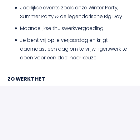
Jaarlijkse events zoals onze Winter Party,
Summer Party & de legendarische Big Day
Maandelijkse thuiswerkvergoeding
Je bent vrij op je verjaardag en krijgt
daarnaast een dag om te vrijwilligerswerk te
doen voor een doel naar keuze
ZO WERKT HET
Je wilt deze baan: stuur je sollicitatie via de
link hieronder
Wij zijn nieuwsgierig: je hebt een
telefoongesprek om jezelf verder voor te
stellen en vragen te stellen
Het voelt van beide kanten goed: we