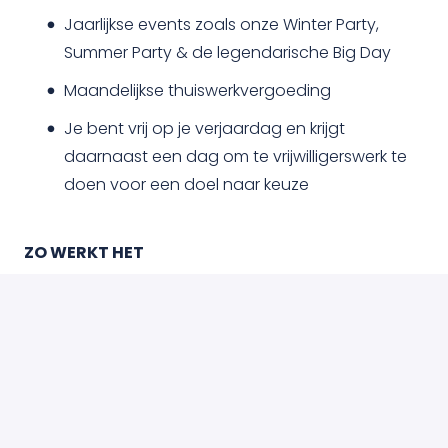
Jaarlijkse events zoals onze Winter Party,
Summer Party & de legendarische Big Day
Maandelijkse thuiswerkvergoeding
Je bent vrij op je verjaardag en krijgt
daarnaast een dag om te vrijwilligerswerk te
doen voor een doel naar keuze
ZO WERKT HET
Je wilt deze baan: stuur je sollicitatie via de
link hieronder
Wij zijn nieuwsgierig: je hebt een
telefoongesprek om jezelf verder voor te
stellen en vragen te stellen
Het voelt van beide kanten goed: we